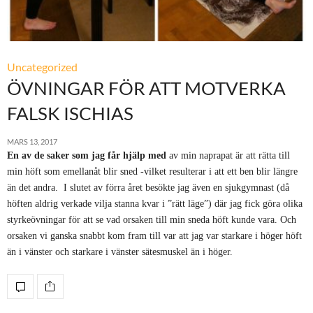
Uncategorized
ÖVNINGAR FÖR ATT MOTVERKA
FALSK ISCHIAS
MARS 13, 2017
En av de saker som jag får hjälp med
av min naprapat är att rätta till
min höft som emellanåt blir sned -vilket resulterar i att ett ben blir längre
än det andra. I slutet av förra året besökte jag även en sjukgymnast (då
höften aldrig verkade vilja stanna kvar i ”rätt läge”) där jag fick göra olika
styrkeövningar för att se vad orsaken till min sneda höft kunde vara. Och
orsaken vi ganska snabbt kom fram till var att jag var starkare i höger höft
än i vänster och starkare i vänster sätesmuskel än i höger.