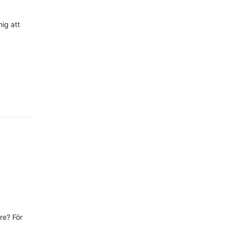
mig att
are? För