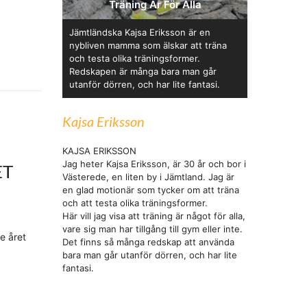
Träning Är För Alla
Jämtländska Kajsa Eriksson är en
nybliven mamma som älskar att träna
och testa olika träningsformer.
Redskapen är många bara man går
utanför dörren, och har lite fantasi.
Kajsa Eriksson
KAJSA ERIKSSON
Jag heter Kajsa Eriksson, är 30 år och bor i
ET
Västerede, en liten by i Jämtland. Jag är
en glad motionär som tycker om att träna
och att testa olika träningsformer.
Här vill jag visa att träning är något för alla,
vare sig man har tillgång till gym eller inte.
e året
Det finns så många redskap att använda
bara man går utanför dörren, och har lite
fantasi.