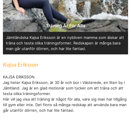
Träning Är För Alla
Jämtländska Kajsa Eriksson är en nybliven mamma som älskar att
träna och testa olika träningsformer. Redskapen är många bara
man går utanför dörren, och har lite fantasi.
Kajsa Eriksson
KAJSA ERIKSSON
Jag heter Kajsa Eriksson, är 30 år och bor i Västerede, en liten by i
Jämtland. Jag är en glad motionär som tycker om att träna och att
testa olika träningsformer.
Här vill jag visa att träning är något för alla, vare sig man har tillgång
till gym eller inte. Det finns så många redskap att använda bara man
går utanför dörren, och har lite fantasi.