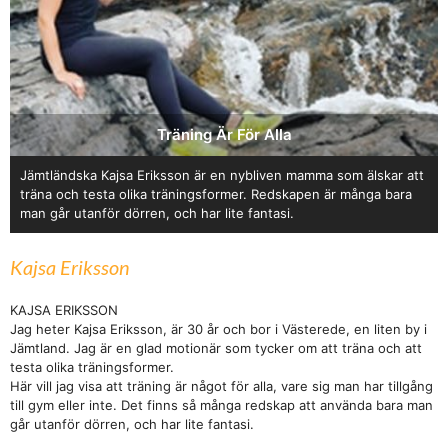
Träning Är För Alla
Jämtländska Kajsa Eriksson är en nybliven mamma som älskar att
träna och testa olika träningsformer. Redskapen är många bara
man går utanför dörren, och har lite fantasi.
Kajsa Eriksson
KAJSA ERIKSSON
Jag heter Kajsa Eriksson, är 30 år och bor i Västerede, en liten by i
Jämtland. Jag är en glad motionär som tycker om att träna och att
testa olika träningsformer.
Här vill jag visa att träning är något för alla, vare sig man har tillgång
till gym eller inte. Det finns så många redskap att använda bara man
går utanför dörren, och har lite fantasi.