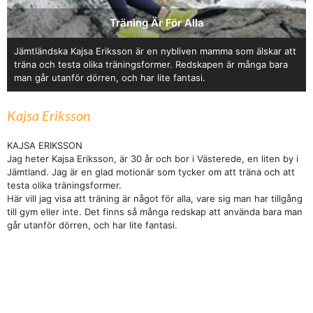
Träning Är För Alla
Jämtländska Kajsa Eriksson är en nybliven mamma som älskar att
träna och testa olika träningsformer. Redskapen är många bara
man går utanför dörren, och har lite fantasi.
Kajsa Eriksson
KAJSA ERIKSSON
Jag heter Kajsa Eriksson, är 30 år och bor i Västerede, en liten by i
Jämtland. Jag är en glad motionär som tycker om att träna och att
testa olika träningsformer.
Här vill jag visa att träning är något för alla, vare sig man har tillgång
till gym eller inte. Det finns så många redskap att använda bara man
går utanför dörren, och har lite fantasi.