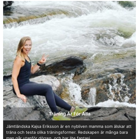
Träning Är För Alla
Jämtländska Kajsa Eriksson är en nybliven mamma som älskar att
träna och testa olika träningsformer. Redskapen är många bara
man går utanför dörren, och har lite fantasi.