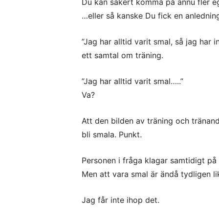
Du kan säkert komma på ännu fler egna
…eller så kanske Du fick en anledning 
”Jag har alltid varit smal, så jag har
ett samtal om träning.
”Jag har alltid varit smal…..”
Va?
Att den bilden av träning och tränand
bli smala. Punkt.
Personen i fråga klagar samtidigt på r
Men att vara smal är ändå tydligen l
Jag får inte ihop det.