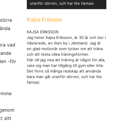
utanför dörren, och har lite fantasi.
Kajsa Eriksson
större
hända
KAJSA ERIKSSON
Jag heter Kajsa Eriksson, är 30 år och bor i
Västerede, en liten by i Jämtland. Jag är
öra vad
en glad motionär som tycker om att träna
arande
och att testa olika träningsformer.
Här vill jag visa att träning är något för alla,
den -för
vare sig man har tillgång till gym eller inte.
Det finns så många redskap att använda
bara man går utanför dörren, och har lite
fantasi.
rymme
 igenom
t sitt