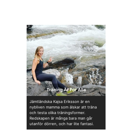
Träning Är För Alla
Jämtländska Kajsa Eriksson är en
nybliven mamma som älskar att träna
och testa olika träningsformer.
Redskapen är många bara man går
utanför dörren, och har lite fantasi.