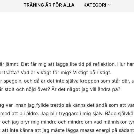
TRÄNING ÄR FÖR ALLA
KATEGORI
r jämnt. Det får mig att lägga lite tid på reflektion. Hur har 
 fortsätta? Vad är viktigt för mig? Viktigt på riktigt.
ör spegeln, och då är det inte själva kroppen som står där, 
 stolt och nöjd över? Är det något jag vill ändra på?
var innan jag fyllde trettio så känns det ändå som att var
s med att bli äldre. Jag blir tryggare i mig själv. Både självk
år och jag bryr mig mindre och mindre om vad människor ty
nt att inte känna att jag måste lägga massa energi på sådan