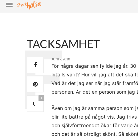
TACKSAMHET
JUNI 7, 2018
För några dagar sen fyllde jag år. 30 å
hittills varit? Hur vill jag att det ska
Vad är det jag ser när jag står framf
personen. Är det en person som jag är
1
Även om jag är samma person som jag 
blir lite bättre på något vis. Jag triv
och självförtroendet ökar för varje 
och det är så otroligt skönt. Så skö