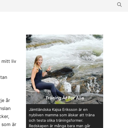
mitt liv
utan
Träning Är För Alla
je år
änslan
Jämtländska Kajsa Eriksson är en
nybliven mamma som älskar att träna
cker,
och testa olika träningsformer.
t som är
Redskapen är många bara man går