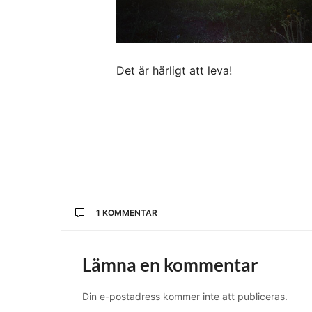
Det är härligt att leva!
1 KOMMENTAR
EWA
SKRIVER:
Lämna en kommentar
Min fina vän på många sätt!
JUNI 7, 2018 KL. 12:18 E M
Din e-postadress kommer inte att publiceras.