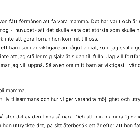
ven fått förmånen att få vara mamma. Det har varit och är 
nog -i huvudet- att det skulle vara det största som skulle 
k inte att göra förrän hon kommit till oss.
 ett barn som är viktigare än något annat, som jag skulle g
e att jag ställer mig själv åt sidan till fullo. Jag vill fortf
ar jag vill uppnå. Så även om mitt barn är viktigast i värl
 bli mamma.
t liv tillsammans och hur vi ger varandra möjlighet och ut
 så stor del av den finns så nära. Och att min mamma ”gick
on uttryckte det, på sitt återbesök ett år efter att hon fåt