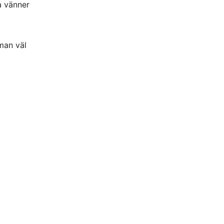
a vänner
man väl