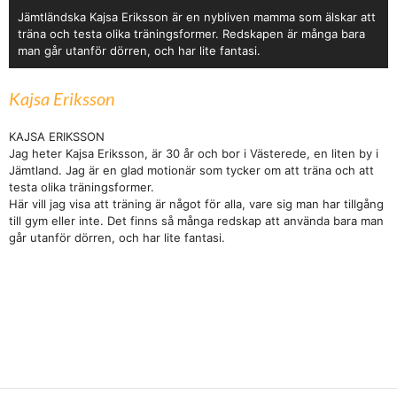
Jämtländska Kajsa Eriksson är en nybliven mamma som älskar att
träna och testa olika träningsformer. Redskapen är många bara
man går utanför dörren, och har lite fantasi.
Kajsa Eriksson
KAJSA ERIKSSON
Jag heter Kajsa Eriksson, är 30 år och bor i Västerede, en liten by i
Jämtland. Jag är en glad motionär som tycker om att träna och att
testa olika träningsformer.
Här vill jag visa att träning är något för alla, vare sig man har tillgång
till gym eller inte. Det finns så många redskap att använda bara man
går utanför dörren, och har lite fantasi.