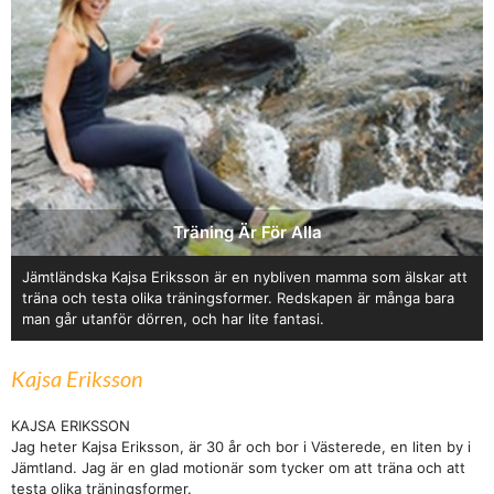
Träning Är För Alla
Jämtländska Kajsa Eriksson är en nybliven mamma som älskar att
träna och testa olika träningsformer. Redskapen är många bara
man går utanför dörren, och har lite fantasi.
Kajsa Eriksson
KAJSA ERIKSSON
Jag heter Kajsa Eriksson, är 30 år och bor i Västerede, en liten by i
Jämtland. Jag är en glad motionär som tycker om att träna och att
testa olika träningsformer.