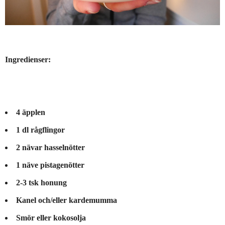
Ingredienser:
4 äpplen
1 dl rågflingor
2 nävar hasselnötter
1 näve pistagenötter
2-3 tsk honung
Kanel och/eller kardemumma
Smör eller kokosolja