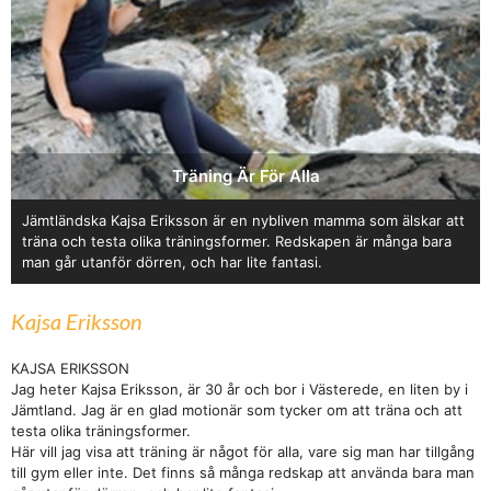
Träning Är För Alla
Jämtländska Kajsa Eriksson är en nybliven mamma som älskar att
träna och testa olika träningsformer. Redskapen är många bara
man går utanför dörren, och har lite fantasi.
Kajsa Eriksson
KAJSA ERIKSSON
Jag heter Kajsa Eriksson, är 30 år och bor i Västerede, en liten by i
Jämtland. Jag är en glad motionär som tycker om att träna och att
testa olika träningsformer.
Här vill jag visa att träning är något för alla, vare sig man har tillgång
till gym eller inte. Det finns så många redskap att använda bara man