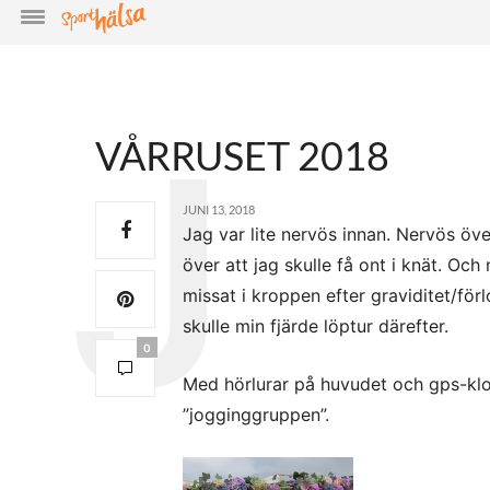
VÅRRUSET 2018
JUNI 13, 2018
Jag var lite nervös innan. Nervös öv
över att jag skulle få ont i knät. O
missat i kroppen efter graviditet/för
skulle min fjärde löptur därefter.
0
Med hörlurar på huvudet och gps-klo
”jogginggruppen”.