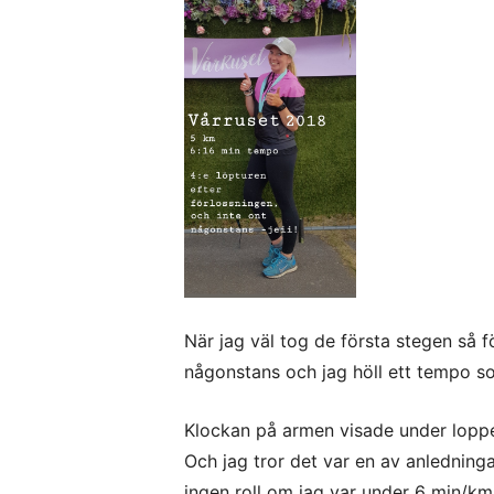
När jag väl tog de första stegen så f
någonstans och jag höll ett tempo s
Klockan på armen visade under loppet 
Och jag tror det var en av anledninga
ingen roll om jag var under 6 min/km e