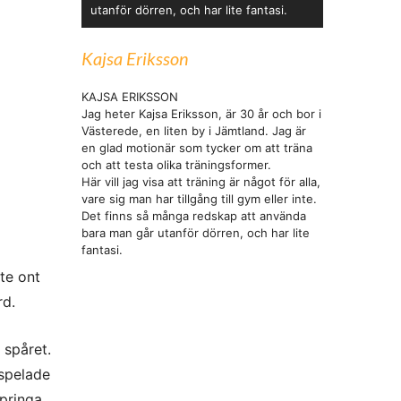
utanför dörren, och har lite fantasi.
Kajsa Eriksson
KAJSA ERIKSSON
Jag heter Kajsa Eriksson, är 30 år och bor i
Västerede, en liten by i Jämtland. Jag är
en glad motionär som tycker om att träna
och att testa olika träningsformer.
Här vill jag visa att träning är något för alla,
vare sig man har tillgång till gym eller inte.
Det finns så många redskap att använda
bara man går utanför dörren, och har lite
fantasi.
te ont
rd.
 spåret.
 spelade
pringa.