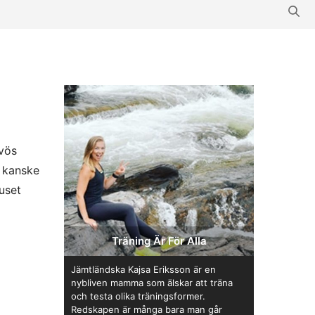
rvös
g kanske
uset
Träning Är För Alla
Jämtländska Kajsa Eriksson är en
nybliven mamma som älskar att träna
och testa olika träningsformer.
Redskapen är många bara man går