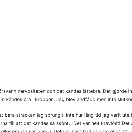
örsvann nervositeten och det kändes jättebra. Det gjorde in
om kändes bra i kroppen. Jag blev andfådd men inte slutkö
bara sträckan jag sprungit, inte hur lång tid jag varit ute i
rna till att det kändes så skönt. -Det var helt kravlöst! Det
ller om jag var över 7. Det var bara härligt och roligt att s